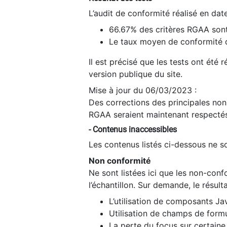
L’audit de conformité réalisé en da
66.67% des critères RGAA sont
Le taux moyen de conformité du
Il est précisé que les tests ont été
version publique du site.
Mise à jour du 06/03/2023 :
Des corrections des principales non-
RGAA seraient maintenant respectés
- Contenus inaccessibles
Les contenus listés ci-dessous ne so
Non conformité
Ne sont listées ici que les non-con
l’échantillon. Sur demande, le résult
L’utilisation de composants Ja
Utilisation de champs de formu
La perte du focus sur certain