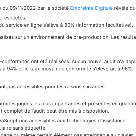
te du 09/11/2022 par la société
Empreinte Digitale
révèle qu
 respectés.
 service en ligne s’élève à 80% (information facultative).
 réalisés sur un environnement de pré-production. Les résulta
conformités ont été réalisées. Aucun nouvel audit n'a depui
 à 94% et le taux moyen de conformité s'élèverait à 96%.
nt pas accessibles pour les raisons suivantes.
formités jugées les plus impactantes et présentes en quanti
at complet de l’audit peut être mis à disposition.
vaScript non accessibles aux technologies d’assistance
laire sans étiquette
e page ou même certain élément pas atteignable au clavier