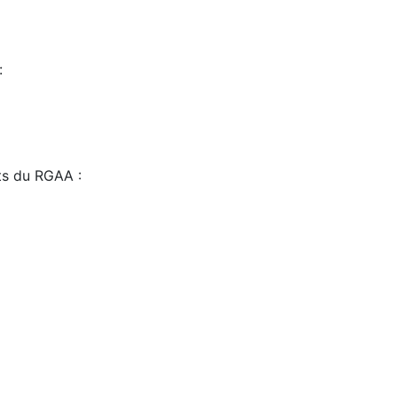
:
sts du RGAA :