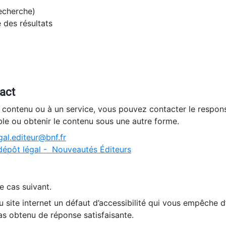
recherche)
e des résultats
tact
n contenu ou à un service, vous pouvez contacter le respons
ble ou obtenir le contenu sous une autre forme.
al.editeur@bnf.fr
dépôt légal - Nouveautés Éditeurs
e cas suivant.
 site internet un défaut d’accessibilité qui vous empêche 
as obtenu de réponse satisfaisante.