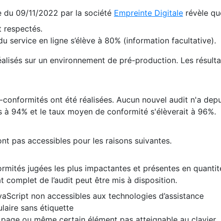
te du 09/11/2022 par la société
Empreinte Digitale
révèle qu
 respectés.
 service en ligne s’élève à 80% (information facultative).
 réalisés sur un environnement de pré-production. Les résulta
conformités ont été réalisées. Aucun nouvel audit n'a depui
 à 94% et le taux moyen de conformité s'élèverait à 96%.
nt pas accessibles pour les raisons suivantes.
formités jugées les plus impactantes et présentes en quanti
at complet de l’audit peut être mis à disposition.
vaScript non accessibles aux technologies d’assistance
laire sans étiquette
e page ou même certain élément pas atteignable au clavier