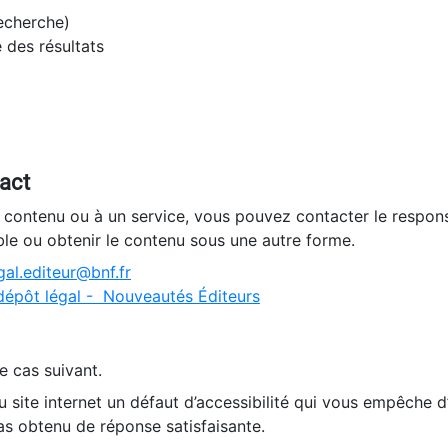
recherche)
e des résultats
tact
n contenu ou à un service, vous pouvez contacter le respons
ble ou obtenir le contenu sous une autre forme.
al.editeur@bnf.fr
dépôt légal - Nouveautés Éditeurs
e cas suivant.
 site internet un défaut d’accessibilité qui vous empêche 
as obtenu de réponse satisfaisante.