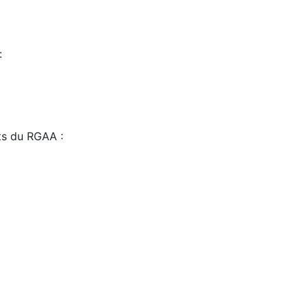
:
sts du RGAA :