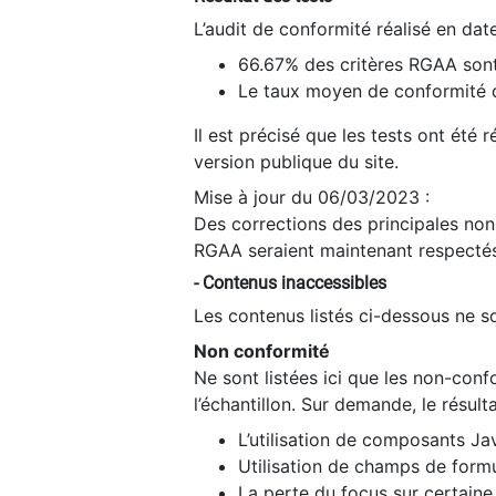
L’audit de conformité réalisé en da
66.67% des critères RGAA sont
Le taux moyen de conformité du
Il est précisé que les tests ont été
version publique du site.
Mise à jour du 06/03/2023 :
Des corrections des principales non-
RGAA seraient maintenant respectés
- Contenus inaccessibles
Les contenus listés ci-dessous ne so
Non conformité
Ne sont listées ici que les non-con
l’échantillon. Sur demande, le résult
L’utilisation de composants Ja
Utilisation de champs de formu
La perte du focus sur certain