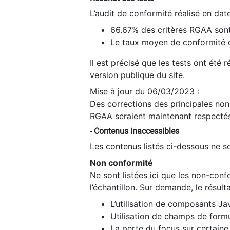
L’audit de conformité réalisé en da
66.67% des critères RGAA sont
Le taux moyen de conformité du
Il est précisé que les tests ont été
version publique du site.
Mise à jour du 06/03/2023 :
Des corrections des principales non-
RGAA seraient maintenant respectés
- Contenus inaccessibles
Les contenus listés ci-dessous ne so
Non conformité
Ne sont listées ici que les non-con
l’échantillon. Sur demande, le résult
L’utilisation de composants Ja
Utilisation de champs de formu
La perte du focus sur certain