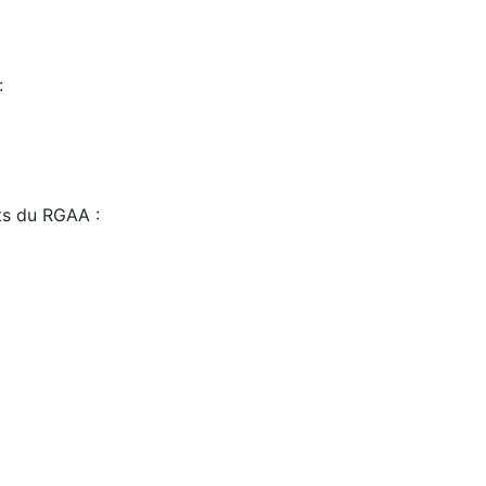
:
sts du RGAA :