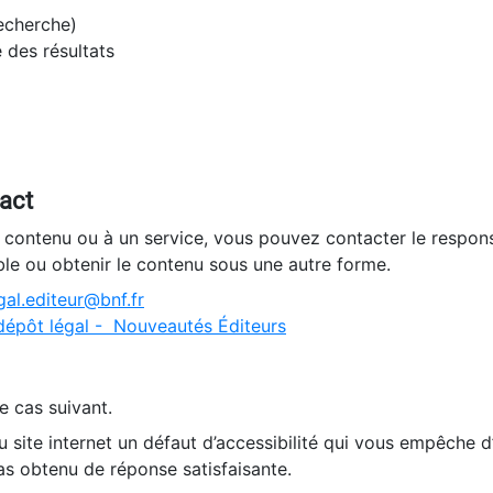
recherche)
e des résultats
tact
n contenu ou à un service, vous pouvez contacter le respons
ble ou obtenir le contenu sous une autre forme.
al.editeur@bnf.fr
dépôt légal - Nouveautés Éditeurs
e cas suivant.
 site internet un défaut d’accessibilité qui vous empêche 
as obtenu de réponse satisfaisante.