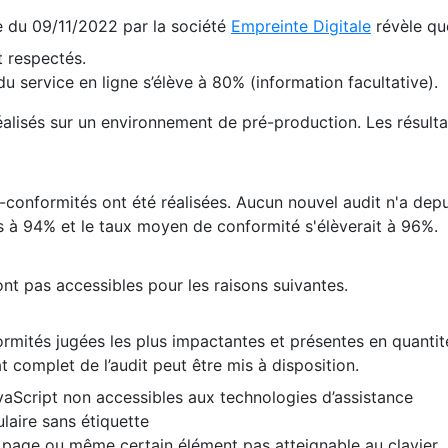
te du 09/11/2022 par la société
Empreinte Digitale
révèle qu
 respectés.
 service en ligne s’élève à 80% (information facultative).
 réalisés sur un environnement de pré-production. Les résulta
conformités ont été réalisées. Aucun nouvel audit n'a depui
 à 94% et le taux moyen de conformité s'élèverait à 96%.
nt pas accessibles pour les raisons suivantes.
formités jugées les plus impactantes et présentes en quanti
at complet de l’audit peut être mis à disposition.
vaScript non accessibles aux technologies d’assistance
laire sans étiquette
e page ou même certain élément pas atteignable au clavier