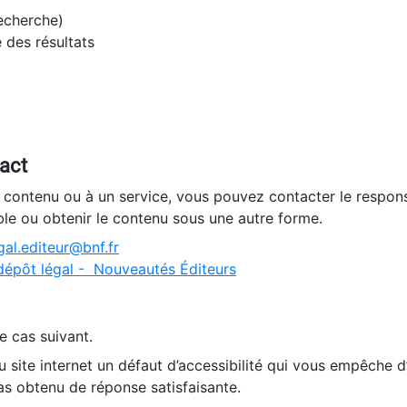
recherche)
e des résultats
tact
n contenu ou à un service, vous pouvez contacter le respons
ble ou obtenir le contenu sous une autre forme.
al.editeur@bnf.fr
dépôt légal - Nouveautés Éditeurs
e cas suivant.
 site internet un défaut d’accessibilité qui vous empêche 
as obtenu de réponse satisfaisante.