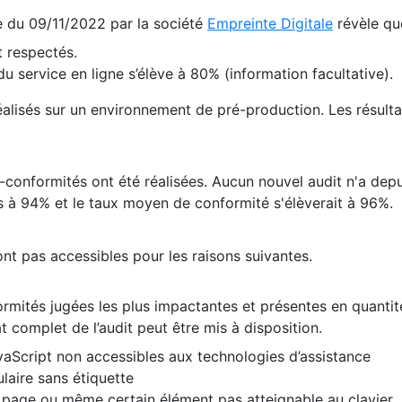
te du 09/11/2022 par la société
Empreinte Digitale
révèle qu
 respectés.
 service en ligne s’élève à 80% (information facultative).
 réalisés sur un environnement de pré-production. Les résulta
conformités ont été réalisées. Aucun nouvel audit n'a depui
 à 94% et le taux moyen de conformité s'élèverait à 96%.
nt pas accessibles pour les raisons suivantes.
formités jugées les plus impactantes et présentes en quanti
at complet de l’audit peut être mis à disposition.
vaScript non accessibles aux technologies d’assistance
laire sans étiquette
e page ou même certain élément pas atteignable au clavier