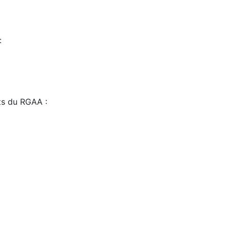
:
sts du RGAA :