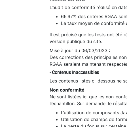
L’audit de conformité réalisé en da
66.67% des critères RGAA sont
Le taux moyen de conformité du
Il est précisé que les tests ont été
version publique du site.
Mise à jour du 06/03/2023 :
Des corrections des principales non-
RGAA seraient maintenant respectés
- Contenus inaccessibles
Les contenus listés ci-dessous ne so
Non conformité
Ne sont listées ici que les non-con
l’échantillon. Sur demande, le résult
L’utilisation de composants Ja
Utilisation de champs de formu
La perte du focus sur certain