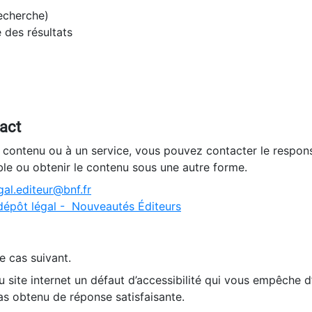
recherche)
e des résultats
tact
n contenu ou à un service, vous pouvez contacter le respons
ble ou obtenir le contenu sous une autre forme.
al.editeur@bnf.fr
dépôt légal - Nouveautés Éditeurs
e cas suivant.
 site internet un défaut d’accessibilité qui vous empêche 
as obtenu de réponse satisfaisante.