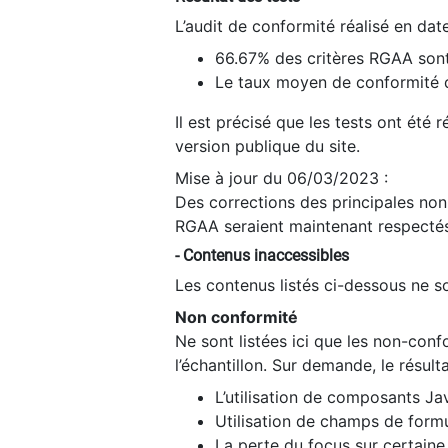
L’audit de conformité réalisé en da
66.67% des critères RGAA sont
Le taux moyen de conformité du
Il est précisé que les tests ont été
version publique du site.
Mise à jour du 06/03/2023 :
Des corrections des principales non-
RGAA seraient maintenant respectés
- Contenus inaccessibles
Les contenus listés ci-dessous ne so
Non conformité
Ne sont listées ici que les non-con
l’échantillon. Sur demande, le résult
L’utilisation de composants Ja
Utilisation de champs de formu
La perte du focus sur certain