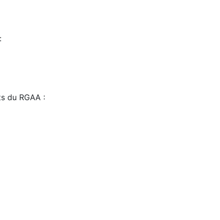
:
sts du RGAA :