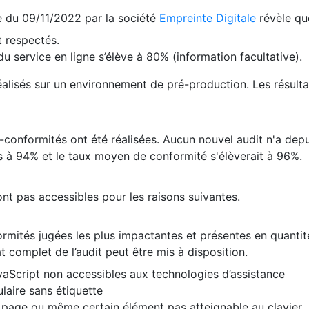
te du 09/11/2022 par la société
Empreinte Digitale
révèle qu
 respectés.
 service en ligne s’élève à 80% (information facultative).
 réalisés sur un environnement de pré-production. Les résulta
conformités ont été réalisées. Aucun nouvel audit n'a depui
 à 94% et le taux moyen de conformité s'élèverait à 96%.
nt pas accessibles pour les raisons suivantes.
formités jugées les plus impactantes et présentes en quanti
at complet de l’audit peut être mis à disposition.
vaScript non accessibles aux technologies d’assistance
laire sans étiquette
e page ou même certain élément pas atteignable au clavier