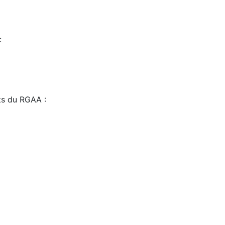
:
sts du RGAA :