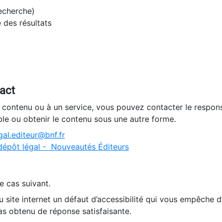
recherche)
e des résultats
tact
n contenu ou à un service, vous pouvez contacter le respons
ble ou obtenir le contenu sous une autre forme.
al.editeur@bnf.fr
dépôt légal - Nouveautés Éditeurs
e cas suivant.
 site internet un défaut d’accessibilité qui vous empêche 
as obtenu de réponse satisfaisante.