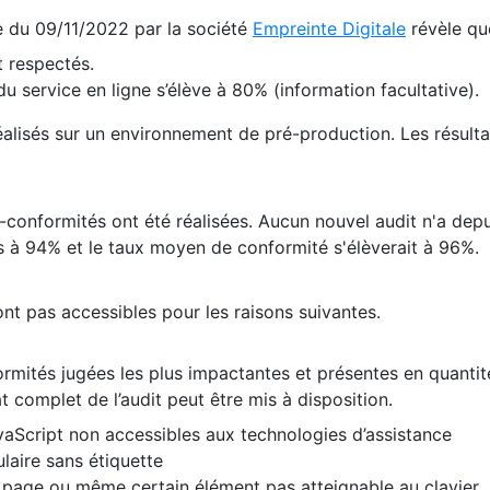
te du 09/11/2022 par la société
Empreinte Digitale
révèle qu
 respectés.
 service en ligne s’élève à 80% (information facultative).
 réalisés sur un environnement de pré-production. Les résulta
conformités ont été réalisées. Aucun nouvel audit n'a depui
 à 94% et le taux moyen de conformité s'élèverait à 96%.
nt pas accessibles pour les raisons suivantes.
formités jugées les plus impactantes et présentes en quanti
at complet de l’audit peut être mis à disposition.
vaScript non accessibles aux technologies d’assistance
laire sans étiquette
e page ou même certain élément pas atteignable au clavier