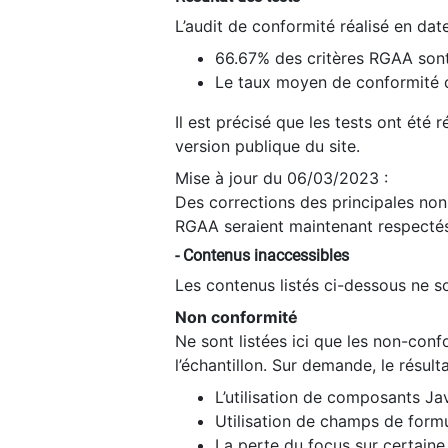
L’audit de conformité réalisé en da
66.67% des critères RGAA sont
Le taux moyen de conformité du
Il est précisé que les tests ont été
version publique du site.
Mise à jour du 06/03/2023 :
Des corrections des principales non-
RGAA seraient maintenant respectés
- Contenus inaccessibles
Les contenus listés ci-dessous ne so
Non conformité
Ne sont listées ici que les non-con
l’échantillon. Sur demande, le résult
L’utilisation de composants Ja
Utilisation de champs de formu
La perte du focus sur certain