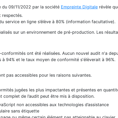
te du 09/11/2022 par la société
Empreinte Digitale
révèle qu
 respectés.
 service en ligne s’élève à 80% (information facultative).
 réalisés sur un environnement de pré-production. Les résulta
conformités ont été réalisées. Aucun nouvel audit n'a depui
 à 94% et le taux moyen de conformité s'élèverait à 96%.
nt pas accessibles pour les raisons suivantes.
formités jugées les plus impactantes et présentes en quanti
at complet de l’audit peut être mis à disposition.
vaScript non accessibles aux technologies d’assistance
laire sans étiquette
e page ou même certain élément pas atteignable au clavier