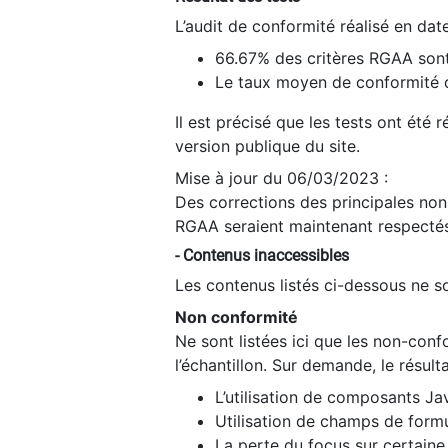
L’audit de conformité réalisé en da
66.67% des critères RGAA sont
Le taux moyen de conformité du
Il est précisé que les tests ont été
version publique du site.
Mise à jour du 06/03/2023 :
Des corrections des principales non-
RGAA seraient maintenant respectés
- Contenus inaccessibles
Les contenus listés ci-dessous ne so
Non conformité
Ne sont listées ici que les non-con
l’échantillon. Sur demande, le résult
L’utilisation de composants Ja
Utilisation de champs de formu
La perte du focus sur certain