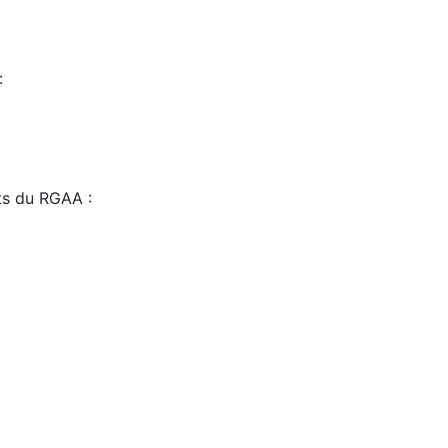
:
sts du RGAA :