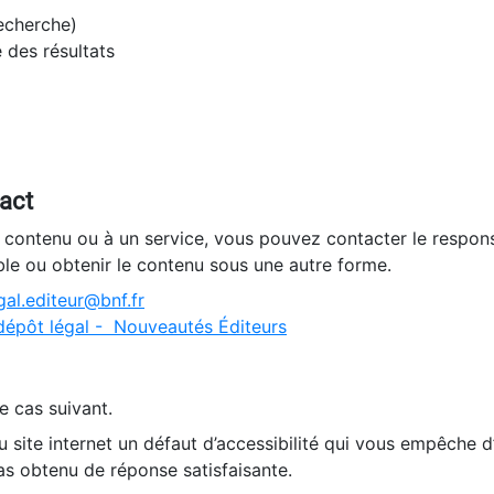
recherche)
e des résultats
tact
n contenu ou à un service, vous pouvez contacter le respons
ble ou obtenir le contenu sous une autre forme.
al.editeur@bnf.fr
dépôt légal - Nouveautés Éditeurs
e cas suivant.
 site internet un défaut d’accessibilité qui vous empêche 
as obtenu de réponse satisfaisante.