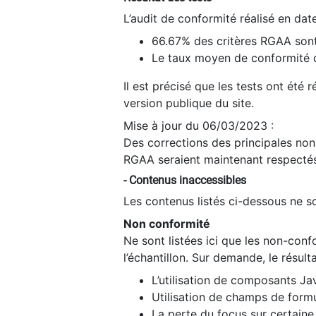
L’audit de conformité réalisé en da
66.67% des critères RGAA sont
Le taux moyen de conformité du
Il est précisé que les tests ont été
version publique du site.
Mise à jour du 06/03/2023 :
Des corrections des principales non-
RGAA seraient maintenant respectés
- Contenus inaccessibles
Les contenus listés ci-dessous ne so
Non conformité
Ne sont listées ici que les non-con
l’échantillon. Sur demande, le résult
L’utilisation de composants Ja
Utilisation de champs de formu
La perte du focus sur certain