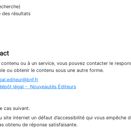
recherche)
e des résultats
tact
n contenu ou à un service, vous pouvez contacter le respons
ble ou obtenir le contenu sous une autre forme.
al.editeur@bnf.fr
dépôt légal - Nouveautés Éditeurs
e cas suivant.
 site internet un défaut d’accessibilité qui vous empêche 
as obtenu de réponse satisfaisante.