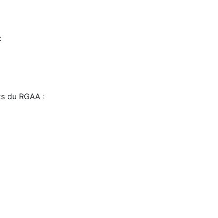
:
sts du RGAA :