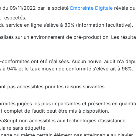
te du 09/11/2022 par la société
Empreinte Digitale
révèle qu
 respectés.
 service en ligne s’élève à 80% (information facultative).
 réalisés sur un environnement de pré-production. Les résulta
conformités ont été réalisées. Aucun nouvel audit n'a depui
 à 94% et le taux moyen de conformité s'élèverait à 96%.
nt pas accessibles pour les raisons suivantes.
formités jugées les plus impactantes et présentes en quanti
at complet de l’audit peut être mis à disposition.
vaScript non accessibles aux technologies d’assistance
laire sans étiquette
e page ou même certain élément pas atteignable au clavier