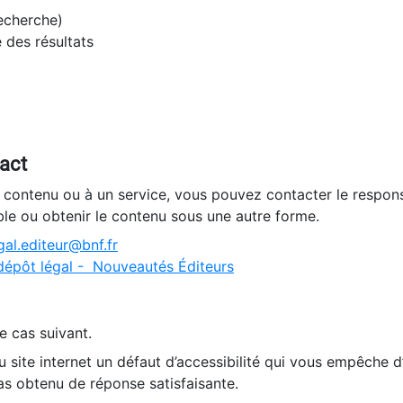
recherche)
e des résultats
tact
n contenu ou à un service, vous pouvez contacter le respons
ble ou obtenir le contenu sous une autre forme.
al.editeur@bnf.fr
dépôt légal - Nouveautés Éditeurs
e cas suivant.
 site internet un défaut d’accessibilité qui vous empêche 
as obtenu de réponse satisfaisante.