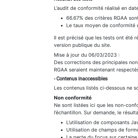
L’audit de conformité réalisé en da
66.67% des critères RGAA sont
Le taux moyen de conformité du
Il est précisé que les tests ont été
version publique du site.
Mise à jour du 06/03/2023 :
Des corrections des principales non-
RGAA seraient maintenant respectés
- Contenus inaccessibles
Les contenus listés ci-dessous ne so
Non conformité
Ne sont listées ici que les non-con
l’échantillon. Sur demande, le résult
L’utilisation de composants Ja
Utilisation de champs de formu
La perte du focus sur certain