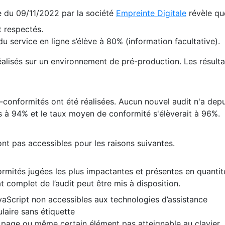
te du 09/11/2022 par la société
Empreinte Digitale
révèle qu
 respectés.
 service en ligne s’élève à 80% (information facultative).
 réalisés sur un environnement de pré-production. Les résulta
conformités ont été réalisées. Aucun nouvel audit n'a depui
 à 94% et le taux moyen de conformité s'élèverait à 96%.
nt pas accessibles pour les raisons suivantes.
formités jugées les plus impactantes et présentes en quanti
at complet de l’audit peut être mis à disposition.
vaScript non accessibles aux technologies d’assistance
laire sans étiquette
e page ou même certain élément pas atteignable au clavier