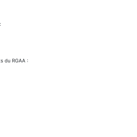
:
sts du RGAA :