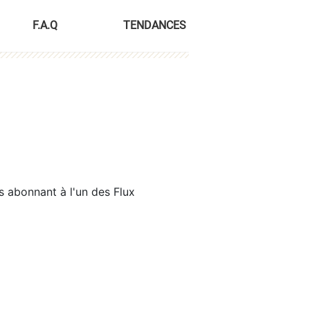
F.A.Q
TENDANCES
s abonnant à l'un des Flux