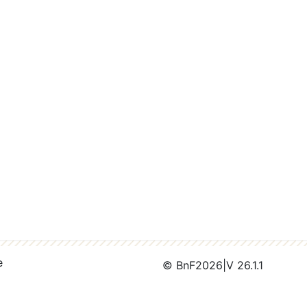
e
© BnF
2026
|
V 26.1.1