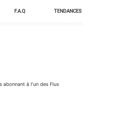
F.A.Q
TENDANCES
s abonnant à l'un des Flux