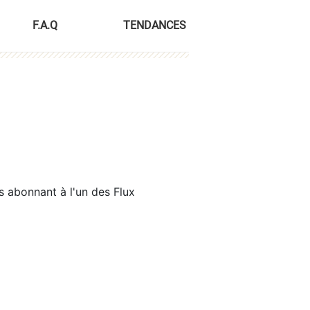
F.A.Q
TENDANCES
s abonnant à l'un des Flux