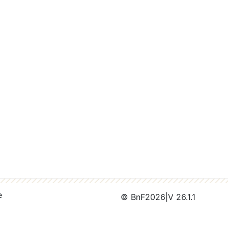
e
© BnF
2026
|
V 26.1.1