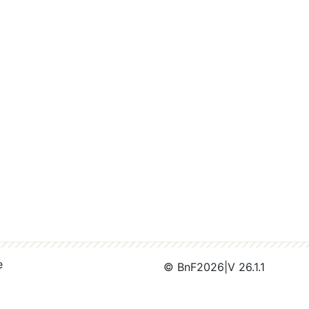
e
© BnF
2026
|
V 26.1.1