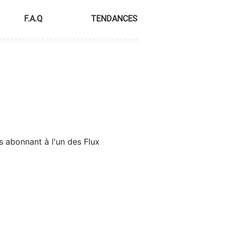
F.A.Q
TENDANCES
s abonnant à l'un des Flux