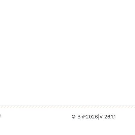
e
© BnF
2026
|
V 26.1.1