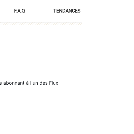
F.A.Q
TENDANCES
s abonnant à l'un des Flux