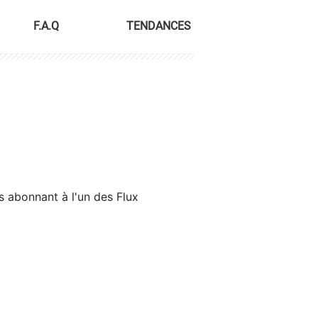
F.A.Q
TENDANCES
s abonnant à l'un des Flux