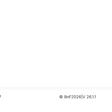
e
© BnF
2026
|
V 26.1.1