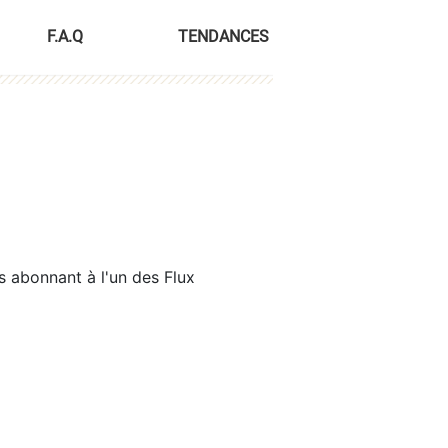
F.A.Q
TENDANCES
s abonnant à l'un des Flux