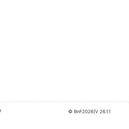
e
© BnF
2026
|
V 26.1.1