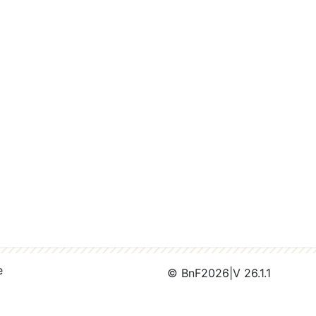
e
© BnF
2026
|
V 26.1.1