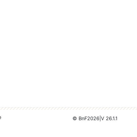
e
© BnF
2026
|
V 26.1.1