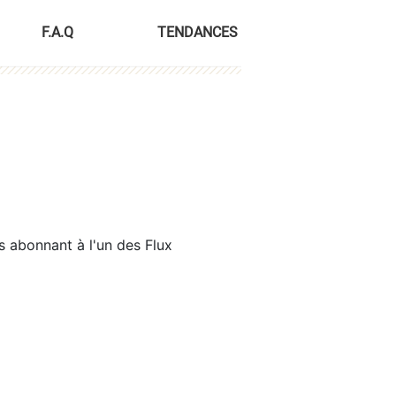
F.A.Q
TENDANCES
s abonnant à l'un des Flux