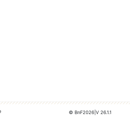
e
© BnF
2026
|
V 26.1.1