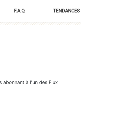
F.A.Q
TENDANCES
s abonnant à l'un des Flux