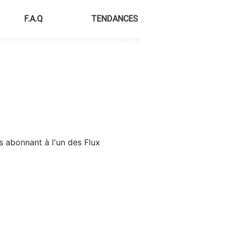
F.A.Q
TENDANCES
s abonnant à l'un des Flux