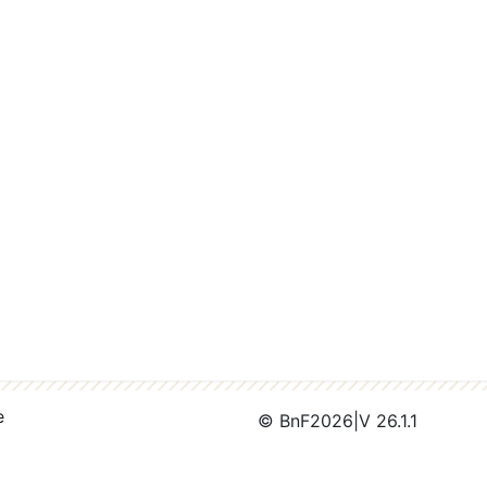
e
© BnF
2026
|
V 26.1.1