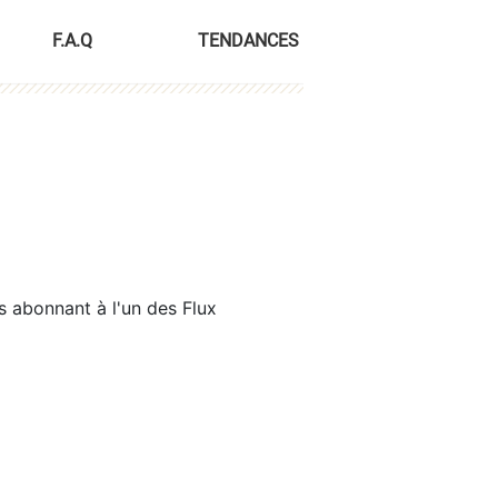
F.A.Q
TENDANCES
s abonnant à l'un des Flux