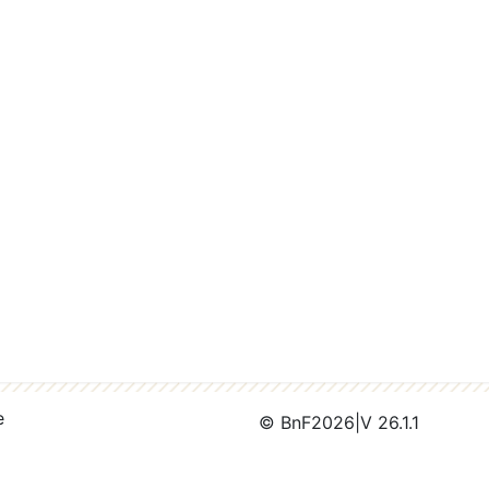
e
© BnF
2026
|
V 26.1.1