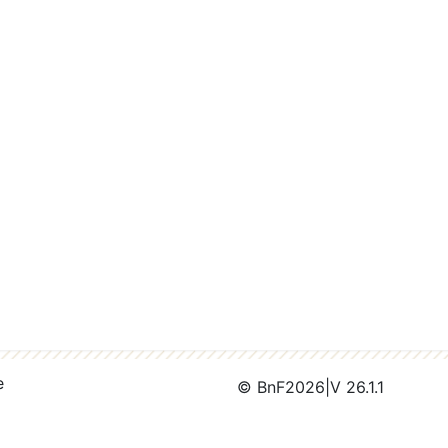
e
© BnF
2026
|
V 26.1.1