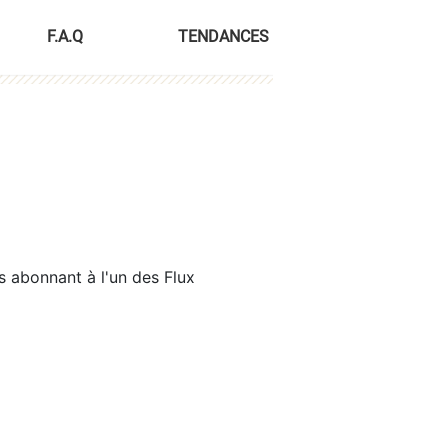
F.A.Q
TENDANCES
s abonnant à l'un des Flux