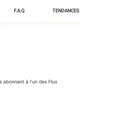
F.A.Q
TENDANCES
s abonnant à l'un des Flux