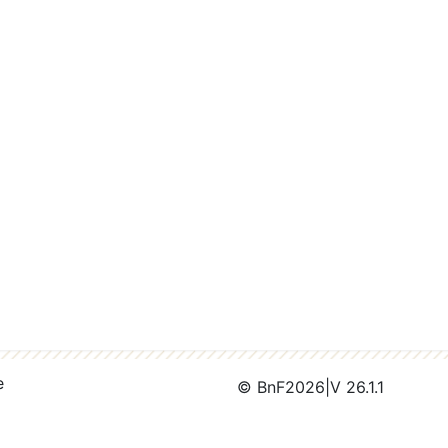
e
© BnF
2026
|
V 26.1.1