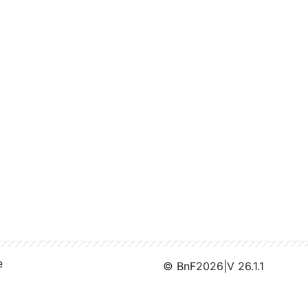
e
© BnF
2026
|
V 26.1.1