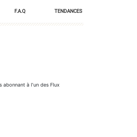
F.A.Q
TENDANCES
s abonnant à l'un des Flux