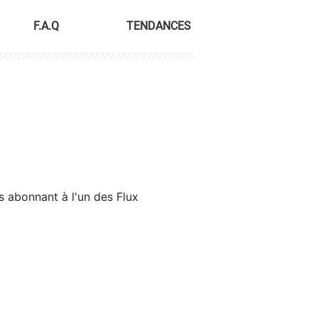
F.A.Q
TENDANCES
s abonnant à l'un des Flux