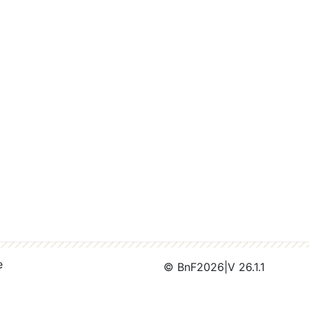
e
© BnF
2026
|
V 26.1.1