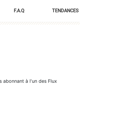
F.A.Q
TENDANCES
s abonnant à l'un des Flux