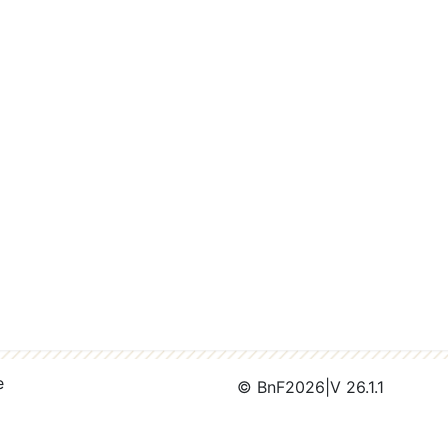
e
© BnF
2026
|
V 26.1.1