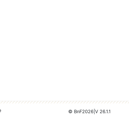
e
© BnF
2026
|
V 26.1.1