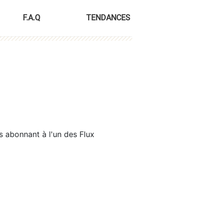
F.A.Q
TENDANCES
s abonnant à l'un des Flux