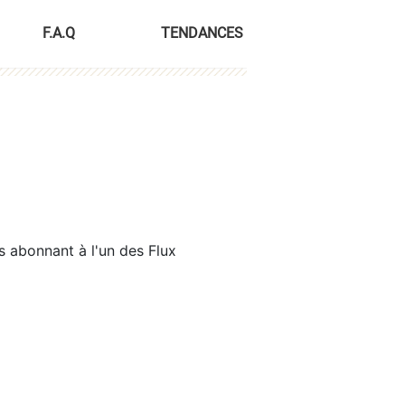
F.A.Q
TENDANCES
s abonnant à l'un des Flux