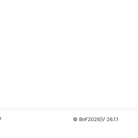
e
© BnF
2026
|
V 26.1.1