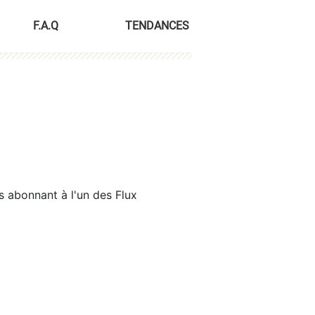
F.A.Q
TENDANCES
s abonnant à l'un des Flux