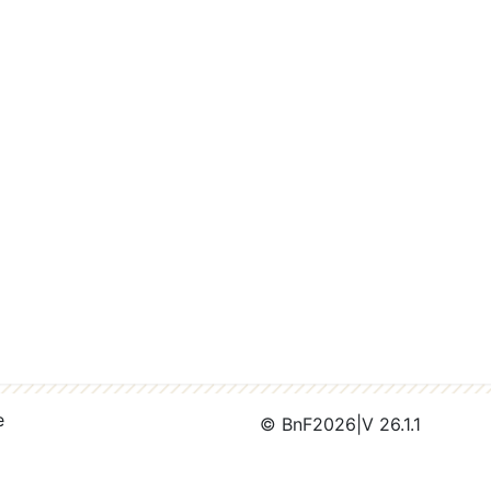
e
© BnF
2026
|
V 26.1.1