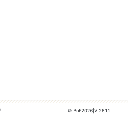
e
© BnF
2026
|
V 26.1.1