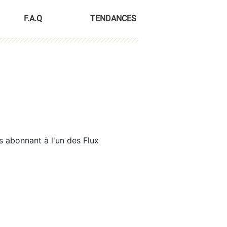
F.A.Q
TENDANCES
s abonnant à l'un des Flux