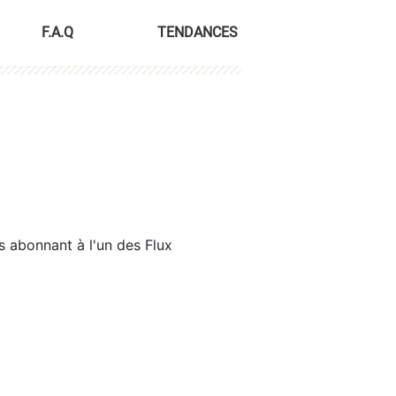
F.A.Q
TENDANCES
s abonnant à l'un des Flux