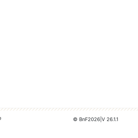
e
© BnF
2026
|
V 26.1.1