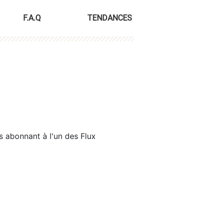
F.A.Q
TENDANCES
s abonnant à l'un des Flux