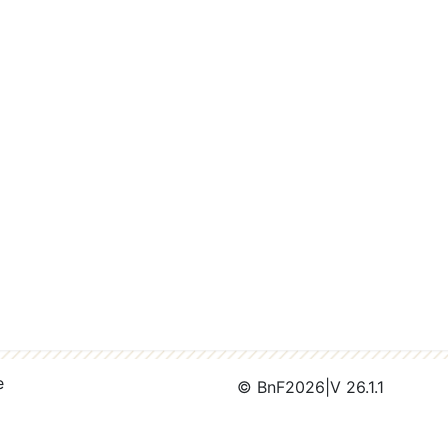
e
© BnF
2026
|
V 26.1.1