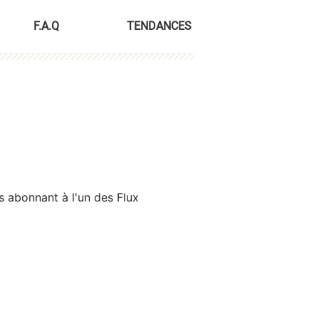
F.A.Q
TENDANCES
s abonnant à l'un des Flux