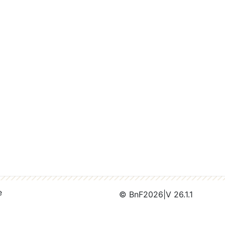
e
© BnF
2026
|
V 26.1.1