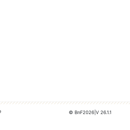
e
© BnF
2026
|
V 26.1.1