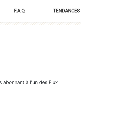
F.A.Q
TENDANCES
s abonnant à l'un des Flux