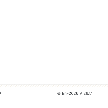
e
© BnF
2026
|
V 26.1.1