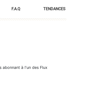
F.A.Q
TENDANCES
s abonnant à l'un des Flux