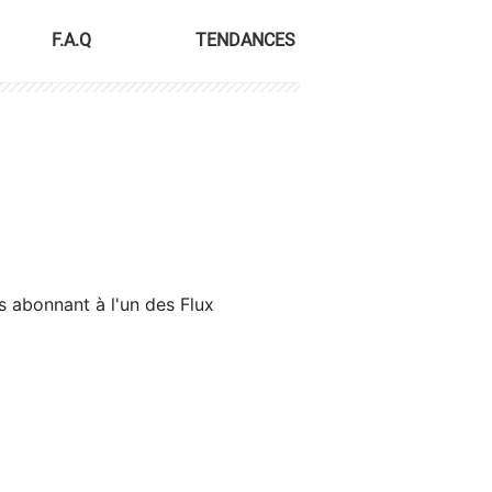
F.A.Q
TENDANCES
s abonnant à l'un des Flux