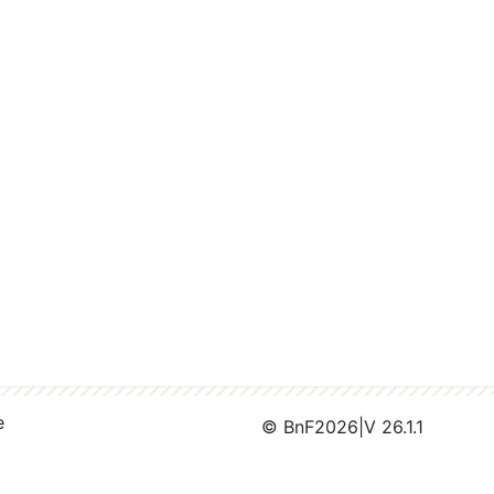
e
© BnF
2026
|
V 26.1.1