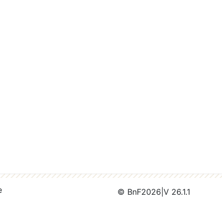
e
© BnF
2026
|
V 26.1.1