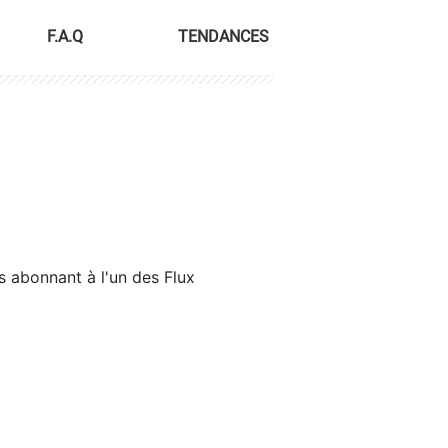
F.A.Q
TENDANCES
s abonnant à l'un des Flux