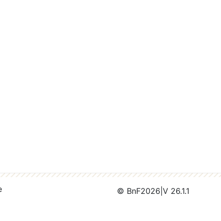
e
© BnF
2026
|
V 26.1.1