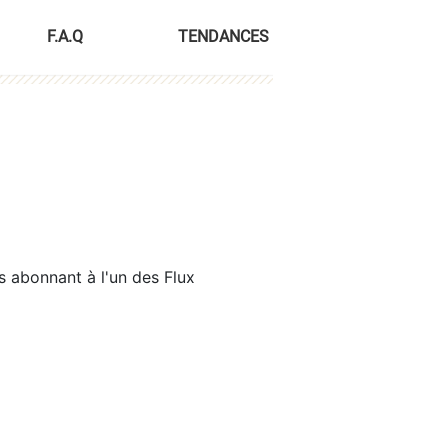
F.A.Q
TENDANCES
s abonnant à l'un des Flux