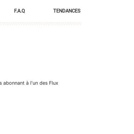
F.A.Q
TENDANCES
s abonnant à l'un des Flux