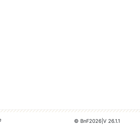
e
© BnF
2026
|
V 26.1.1