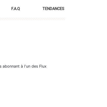
F.A.Q
TENDANCES
s abonnant à l'un des Flux