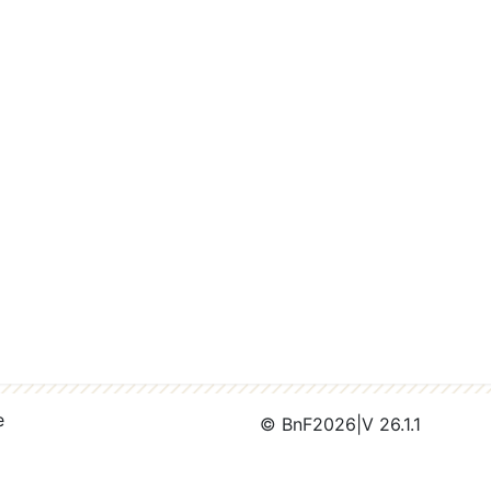
e
© BnF
2026
|
V 26.1.1