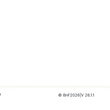
e
© BnF
2026
|
V 26.1.1