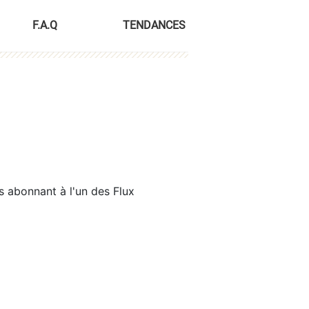
F.A.Q
TENDANCES
s abonnant à l'un des Flux