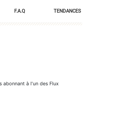
F.A.Q
TENDANCES
s abonnant à l'un des Flux