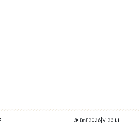
e
© BnF
2026
|
V 26.1.1