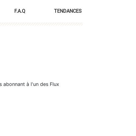
F.A.Q
TENDANCES
s abonnant à l'un des Flux