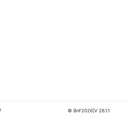
e
© BnF
2026
|
V 26.1.1