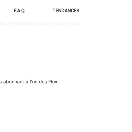
F.A.Q
TENDANCES
s abonnant à l'un des Flux