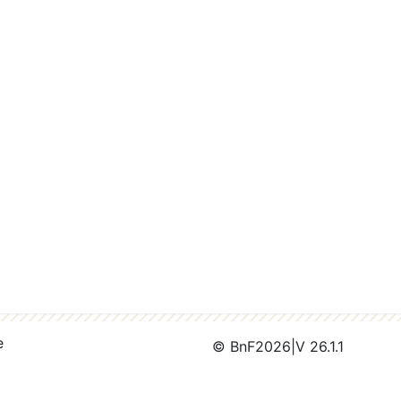
e
© BnF
2026
|
V 26.1.1