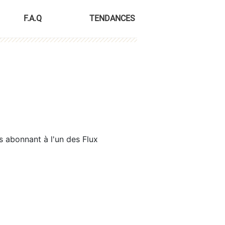
F.A.Q
TENDANCES
s abonnant à l'un des Flux