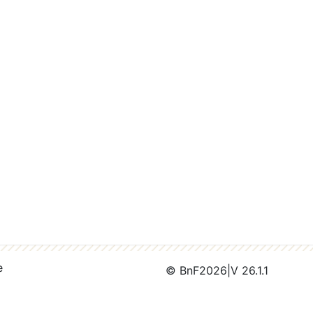
e
© BnF
2026
|
V 26.1.1