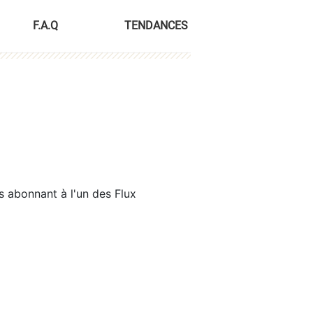
F.A.Q
TENDANCES
s abonnant à l'un des Flux