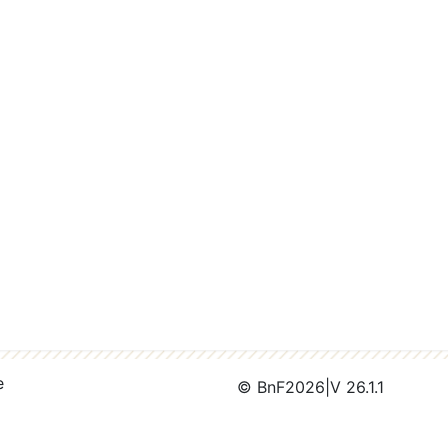
e
© BnF
2026
|
V 26.1.1