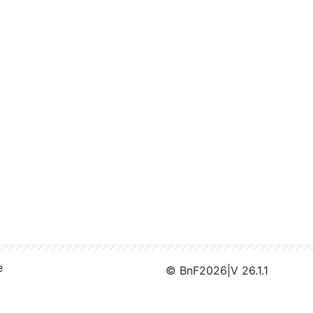
e
© BnF
2026
|
V 26.1.1