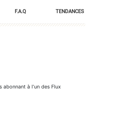
F.A.Q
TENDANCES
s abonnant à l'un des Flux