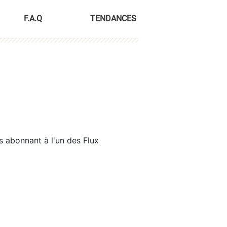
F.A.Q
TENDANCES
s abonnant à l'un des Flux