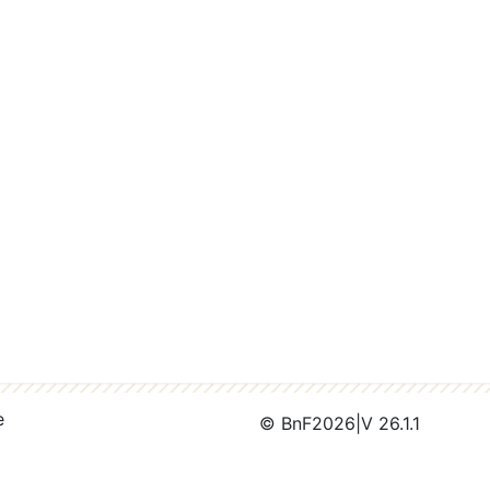
e
© BnF
2026
|
V 26.1.1