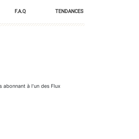
F.A.Q
TENDANCES
s abonnant à l'un des Flux