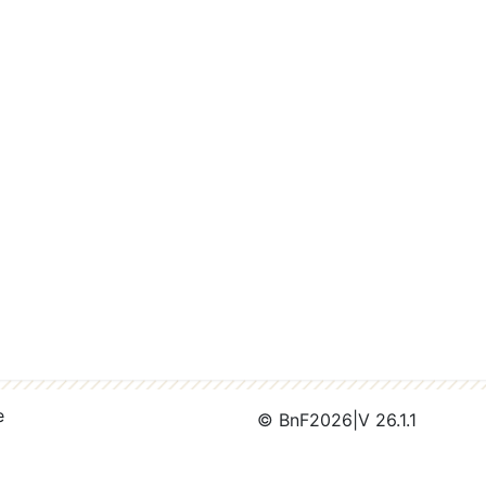
e
© BnF
2026
|
V 26.1.1