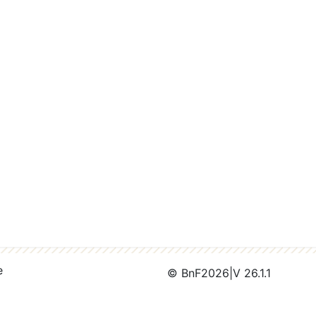
e
© BnF
2026
|
V 26.1.1