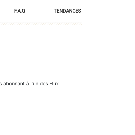
F.A.Q
TENDANCES
s abonnant à l'un des Flux